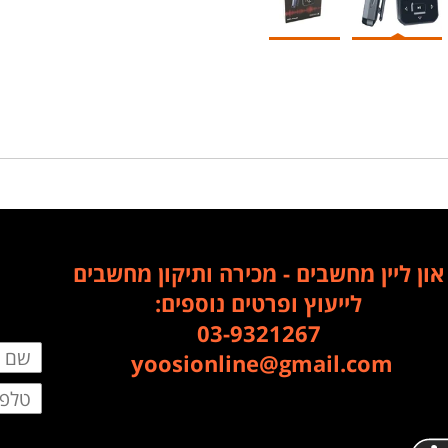
און ליין מחשבים - מכירה ותיקון מחשבים
לייעוץ ופרטים נוספים:
03-9321267
​​​​​​​yoosionline@gmail.com